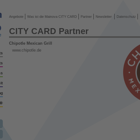
Angebote
Was ist die Mainova CITY CARD
Partner
Newsletter
Datenschutz
CITY CARD Partner
Chipotle Mexican Grill
www.chipotle.de
ts
ts
ss
it
ng
🌞