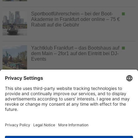
Sportbootführerschein – bei der Boot-
Akademie in Frankfurt oder online – 75 €
Rabatt auf die Gebühr
Yachtklub Frankfurt – das Bootshaus auf
dem Main – 2for1 auf den Eintritt bei DJ-
Events
noch Kontingente frei, Buchung möglich
ausgebucht, keine Buchung mehr möglich
Gutschein-Aufruf
Buchung erst später möglich
ohne Buchung oder mit Buchung beim Angebotspartner
nutzbar