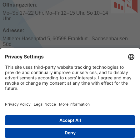
Öffnungzeiten:
Mo–So 17–22 Uhr, Mo–Fr 12–15 Uhr, So 10–14
Uhr
Adresse:
Mittlerer Hasenpfad 5, 60598 Frankfurt - Sachsenhausen
Süd
Öffentliche Verkehrsmittel:
S2–6, R50/55/64/90, U1–3, Linie 14–16, Bus 61/78/954/960–
963 Südbahnhof