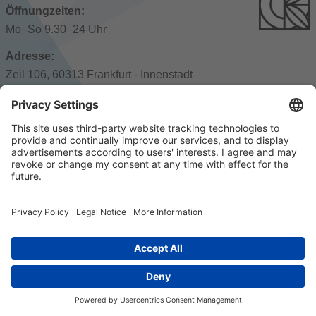
Öffnungzeiten:
Mo–So 9.30–24 Uhr
Adresse:
Zeil 106, 60313 Frankfurt - Innenstadt
Öffentliche Verkehrsmittel:
Hauptwache
© 2023 k/c/e Marketing GmbH –
Impressum