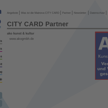
Angebote
Was ist die Mainova CITY CARD
Partner
Newsletter
Datenschutz
CITY CARD Partner
ako kunst & kultur
www.akogmbh.de
ts
ts
ss
it
ng
🌞