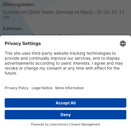
Öffnungzeiten:
Sommerzeit (Start: letzter Sonntag im März): : Di–So 10–17
Uhr
Adresse:
Dorotheenstraße 3, 61348 Bad Homburg
Öffentliche Verkehrsmittel:
Markt: Gonzenheim (U)
© 2023 k/c/e Marketing GmbH –
Impressum