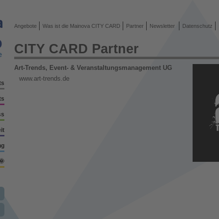
Angebote
Was ist die Mainova CITY CARD
Partner
Newsletter
Datenschutz
CITY CARD Partner
Art-Trends, Event- & Veranstaltungsmanagement UG
www.art-trends.de
ts
ts
ss
it
ng
🌞