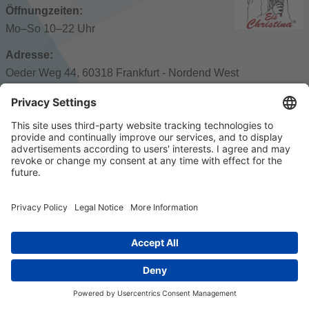
Öffnungzeiten:
Mo–So 10–22 Uhr
Adresse:
Oeder Weg 44, 60318 Frankfurt - Nordend West
Öffentliche Verkehrsmittel:
Glauburgstraße: U5, Bus N2, Glauburgstraße: U5
© 2023 k/c/e Marketing GmbH –
Impressum