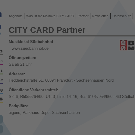
Angebote
Was ist die Mainova CITY CARD
Partner
Newsletter
Datenschutz
CITY CARD Partner
Musiklokal Südbahnhof
www.suedbahnhof.de
ts
Öffnungzeiten:
ts
Sa ab 21 Uhr
ss
Adresse:
it
Hedderichstraße 51, 60594 Frankfurt - Sachsenhausen Nord
Öffentliche Verkehrsmittel:
ng
S2–6, R50/55/64/90, U1–3, Linie 14–16, Bus 61/78/954/960–963 Südba
🌞
Parkplätze:
eigene, Parkhaus Depot Sachsenhausen