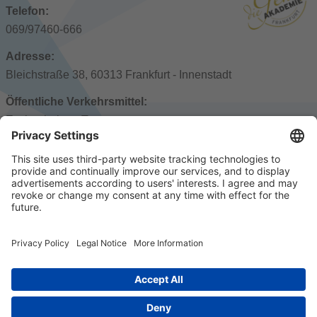
Telefon:
069/97460-666
Adresse:
Bleichstraße 38, 60313 Frankfurt - Innenstadt
Öffentliche Verkehrsmittel:
Eschenheimer Tor
Parkplätze:
0.19 km Parkhaus Konrad-Adenauer-Straße