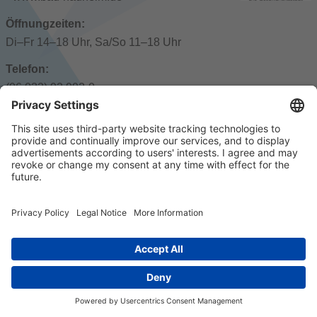
Öffnungzeiten:
Di–Fr 14–18 Uhr, Sa/So 11–18 Uhr
Telefon:
(06 032) 92 992-0
Adresse:
Ernst-Ludwig-Ring 1, 61231 Bad Nauheim
© 2023 k/c/e Marketing GmbH –
Impressum