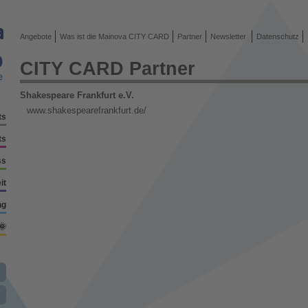
Angebote
Was ist die Mainova CITY CARD
Partner
Newsletter
Datenschutz
CITY CARD Partner
Shakespeare Frankfurt e.V.
www.shakespearefrankfurt.de/
ts
ts
ss
it
ng
🌞