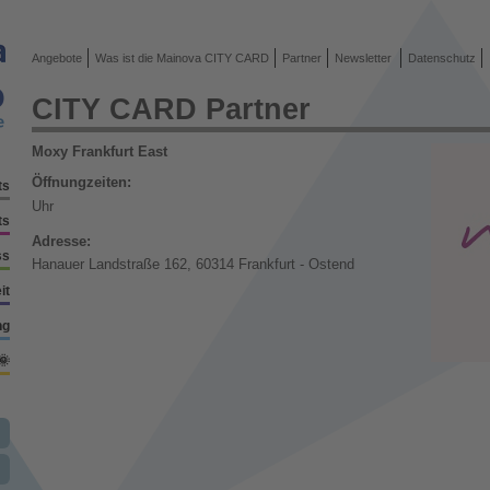
Angebote
Was ist die Mainova CITY CARD
Partner
Newsletter
Datenschutz
CITY CARD Partner
Moxy Frankfurt East
Öffnungzeiten:
ts
Uhr
ts
Adresse:
ss
Hanauer Landstraße 162, 60314 Frankfurt - Ostend
it
ng
🌞