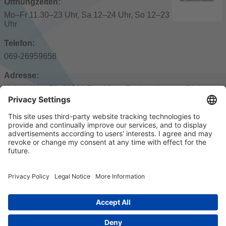
Öffnungzeiten:
Mo–Fr 11.30–23 Uhr, Sa 12–24 Uhr, So 12–23
Uhr
Telefon:
069-26959658
Adresse:
Hainer Weg 56, 60599 Frankfurt - Sachsenhausen Süd
Öffentliche Verkehrsmittel:
Wendelsplatz