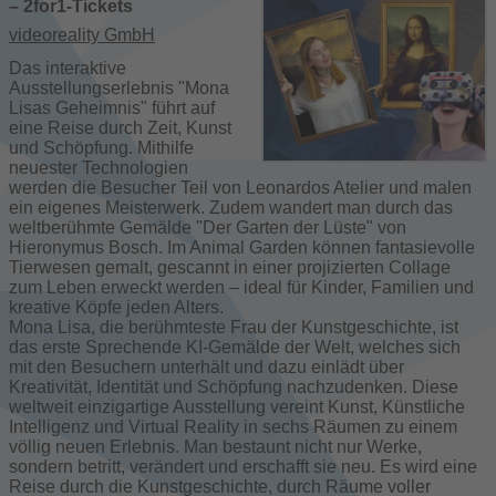
– 2for1-Tickets
videoreality GmbH
Das interaktive
Ausstellungserlebnis "Mona
Lisas Geheimnis" führt auf
eine Reise durch Zeit, Kunst
und Schöpfung. Mithilfe
neuester Technologien
werden die Besucher Teil von Leonardos Atelier und malen
ein eigenes Meisterwerk. Zudem wandert man durch das
weltberühmte Gemälde "Der Garten der Lüste" von
Hieronymus Bosch. Im Animal Garden können fantasievolle
Tierwesen gemalt, gescannt in einer projizierten Collage
zum Leben erweckt werden – ideal für Kinder, Familien und
kreative Köpfe jeden Alters.
Mona Lisa, die berühmteste Frau der Kunstgeschichte, ist
das erste Sprechende KI-Gemälde der Welt, welches sich
mit den Besuchern unterhält und dazu einlädt über
Kreativität, Identität und Schöpfung nachzudenken. Diese
weltweit einzigartige Ausstellung vereint Kunst, Künstliche
Intelligenz und Virtual Reality in sechs Räumen zu einem
völlig neuen Erlebnis. Man bestaunt nicht nur Werke,
sondern betritt, verändert und erschafft sie neu. Es wird eine
Reise durch die Kunstgeschichte, durch Räume voller