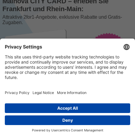
Mainova CITY CARD – erleben Sie
Frankfurt und Rhein-Main:
Attraktive 2for1-Angebote, exklusive Rabatte und Gratis-
Zugaben.
© 2023 k/c/e Marketing GmbH –
Impressum