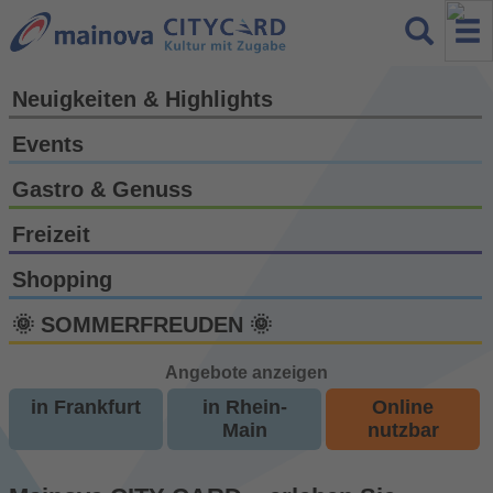
Neuigkeiten & Highlights
Events
Gastro & Genuss
Freizeit
Shopping
🌞 SOMMERFREUDEN 🌞
Angebote anzeigen
in Frankfurt
in Rhein-
Online
Main
nutzbar