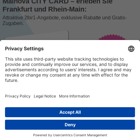
Mainova CITY CARD – erleben Sie
Frankfurt und Rhein-Main:
Attraktive 2for1-Angebote, exklusive Rabatte und Gratis-
Zugaben.
© 2023 k/c/e Marketing GmbH –
Impressum