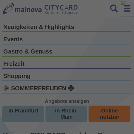
Neuigkeiten & Highlights
Events
Gastro & Genuss
Freizeit
Shopping
🌞 SOMMERFREUDEN 🌞
Angebote anzeigen
in Frankfurt
in Rhein-
Online
Main
nutzbar