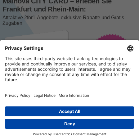
Mainova CITY CARD – erleben Sie
Frankfurt und Rhein-Main:
Attraktive 2for1-Angebote, exklusive Rabatte und Gratis-
Zugaben.
© 2023 k/c/e Marketing GmbH –
Impressum