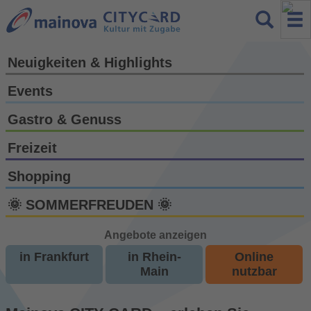
Neuigkeiten & Highlights
Events
Gastro & Genuss
Freizeit
Shopping
🌞 SOMMERFREUDEN 🌞
Angebote anzeigen
in Frankfurt
in Rhein-
Online
Main
nutzbar