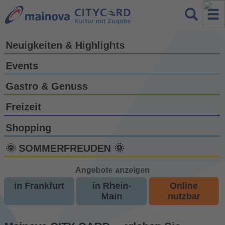
Neuigkeiten & Highlights
Events
Gastro & Genuss
Freizeit
Shopping
🌞 SOMMERFREUDEN 🌞
Angebote anzeigen
in Frankfurt
in Rhein-
Online
Main
nutzbar