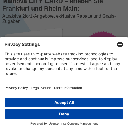
Mainova CITY CARD – erleben Sie
Frankfurt und Rhein-Main:
Attraktive 2for1-Angebote, exklusive Rabatte und Gratis-
Zugaben.
© 2023 k/c/e Marketing GmbH –
Impressum