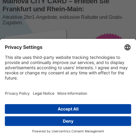
Mainova CITY CARD – erleben Sie
Frankfurt und Rhein-Main:
Attraktive 2for1-Angebote, exklusive Rabatte und Gratis-
Zugaben.
© 2023 k/c/e Marketing GmbH –
Impressum