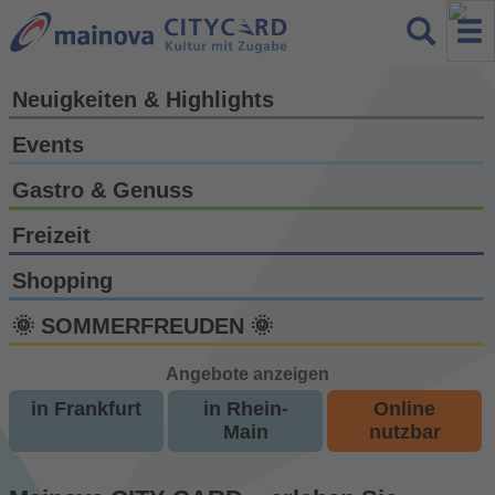
Neuigkeiten & Highlights
Events
Gastro & Genuss
Freizeit
Shopping
🌞 SOMMERFREUDEN 🌞
Angebote anzeigen
in Frankfurt
in Rhein-
Online
Main
nutzbar