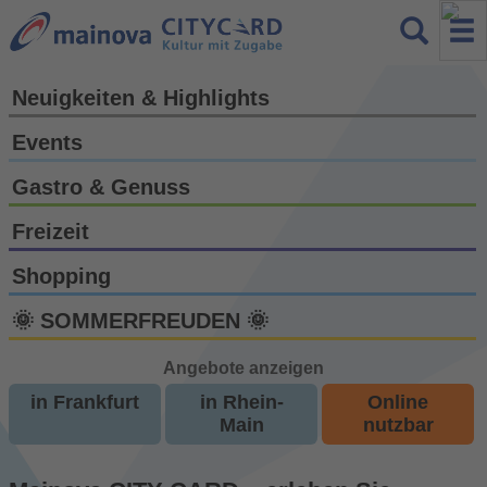
Neuigkeiten & Highlights
Events
Gastro & Genuss
Freizeit
Shopping
🌞 SOMMERFREUDEN 🌞
Angebote anzeigen
in Frankfurt
in Rhein-
Online
Main
nutzbar