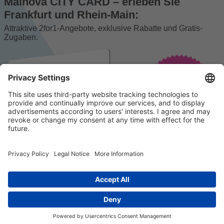
Mainova CITY CARD – erleben Sie
Frankfurt und Rhein-Main:
Attraktive 2for1-Angebote, exklusive Rabatte und Gratis-
Zugaben.
© 2023 k/c/e Marketing GmbH –
Impressum