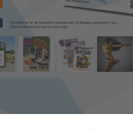
* Die Karte ist für Sie kostenfrei und läuft nach 12 Monaten automatisch aus.
Eine Kündigung Ihrerseits ist nicht nötig.