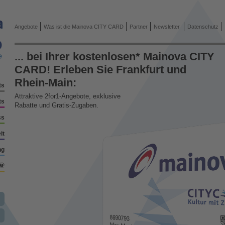
Angebote
Was ist die Mainova CITY CARD
Partner
Newsletter
Datenschutz
... bei Ihrer kostenlosen* Mainova CITY
CARD! Erleben Sie Frankfurt und
Rhein-Main:
ts
Attraktive 2for1-Angebote, exklusive
ts
Rabatte und Gratis-Zugaben.
ss
it
ng
🌞