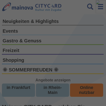
Neuigkeiten & Highlights
Events
Gastro & Genuss
Freizeit
Shopping
🌞 SOMMERFREUDEN 🌞
Angebote anzeigen
in Frankfurt
in Rhein-
Online
Main
nutzbar