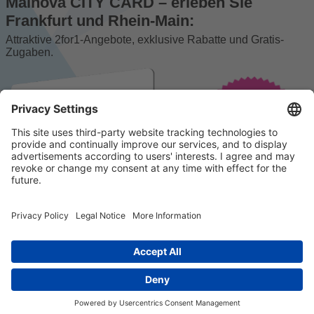
Mainova CITY CARD – erleben Sie
Frankfurt und Rhein-Main:
Attraktive 2for1-Angebote, exklusive Rabatte und Gratis-
Zugaben.
© 2023 k/c/e Marketing GmbH –
Impressum