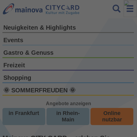
Neuigkeiten & Highlights
Events
Gastro & Genuss
Freizeit
Shopping
🌞 SOMMERFREUDEN 🌞
Angebote anzeigen
in Frankfurt
in Rhein-
Online
Main
nutzbar