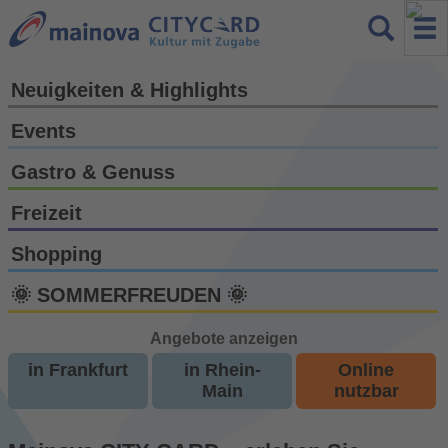
Neuigkeiten & Highlights
Events
Gastro & Genuss
Freizeit
Shopping
🌞 SOMMERFREUDEN 🌞
Angebote anzeigen
in Frankfurt
in Rhein-
Online
Main
nutzbar