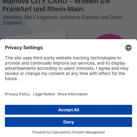
Mainova CITY CARD – erleben Sie
Frankfurt und Rhein-Main:
Attraktive 2for1-Angebote, exklusive Rabatte und Gratis-
Zugaben.
© 2023 k/c/e Marketing GmbH –
Impressum