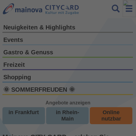
Neuigkeiten & Highlights
Events
Gastro & Genuss
Freizeit
Shopping
🌞 SOMMERFREUDEN 🌞
Angebote anzeigen
in Frankfurt
in Rhein-
Online
Main
nutzbar