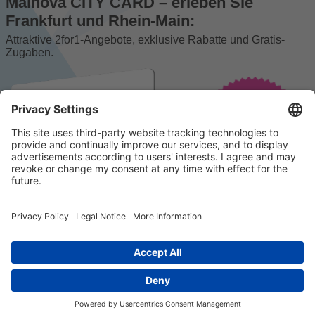
Mainova CITY CARD – erleben Sie
Frankfurt und Rhein-Main:
Attraktive 2for1-Angebote, exklusive Rabatte und Gratis-
Zugaben.
© 2023 k/c/e Marketing GmbH –
Impressum