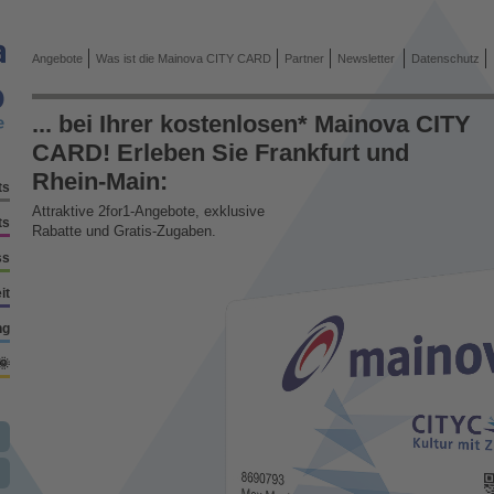
Angebote
Was ist die Mainova CITY CARD
Partner
Newsletter
Datenschutz
... bei Ihrer kostenlosen* Mainova CITY
CARD! Erleben Sie Frankfurt und
Rhein-Main:
ts
Attraktive 2for1-Angebote, exklusive
ts
Rabatte und Gratis-Zugaben.
ss
it
ng
🌞