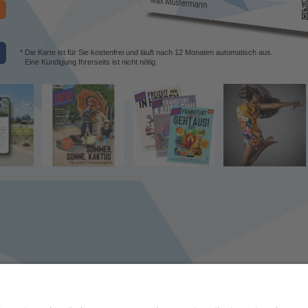
* Die Karte ist für Sie kostenfrei und läuft nach 12 Monaten automatisch aus.
Eine Kündigung Ihrerseits ist nicht nötig.