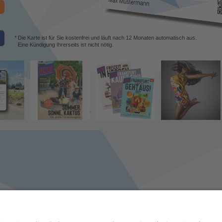
* Die Karte ist für Sie kostenfrei und läuft nach 12 Monaten automatisch aus.
Eine Kündigung Ihrerseits ist nicht nötig.