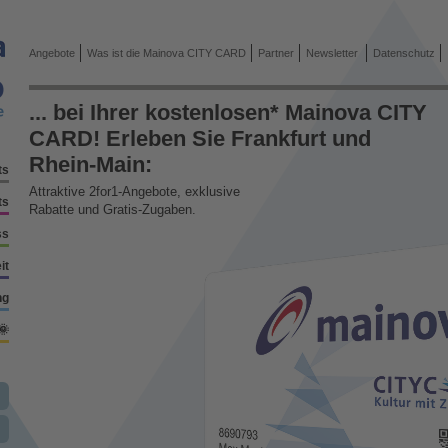
Angebote
Was ist die Mainova CITY CARD
Partner
Newsletter
Datenschutz
... bei Ihrer kostenlosen* Mainova CITY
CARD! Erleben Sie Frankfurt und
Rhein-Main:
ts
Attraktive 2for1-Angebote, exklusive
ts
Rabatte und Gratis-Zugaben.
ss
it
ng
🌞