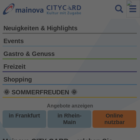
Neuigkeiten & Highlights
Events
Gastro & Genuss
Freizeit
Shopping
🌞 SOMMERFREUDEN 🌞
Angebote anzeigen
in Frankfurt
in Rhein-
Online
Main
nutzbar