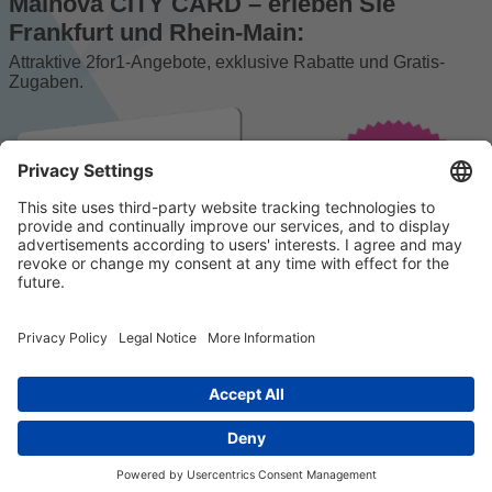
Mainova CITY CARD – erleben Sie
Frankfurt und Rhein-Main:
Attraktive 2for1-Angebote, exklusive Rabatte und Gratis-
Zugaben.
© 2023 k/c/e Marketing GmbH –
Impressum